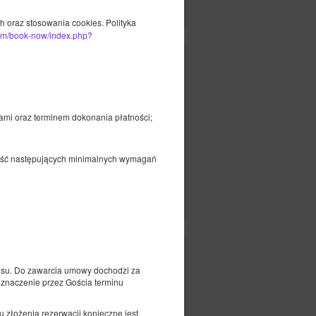
Pokaż oferty
oraz stosowania cookies. Polityka
com/book-now/index.php?
269,00 zł
2 osoby / 1 noc
ami oraz terminem dokonania płatności;
 Gość następujących minimalnych wymagań
czegóły
Dostępność
Pokaż oferty
269,00 zł
ze
su. Do zawarcia umowy dochodzi za
2 osoby / 1 noc
oznaczenie przez Gościa terminu
 złożenia rezerwacji konieczne jest