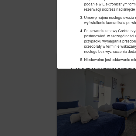
podanie w Elektronicznym form
rezerwacji poprzez naciśnięcie
Umowę najmu noclegu uważa się
wyświetlenie komunikatu potwie
Po zawarciu umowy Gość otrzym
postanowień, w szczególności o
przypadku wymagania przedpłaty
POZOSTAŁE OFERTY
przedpłaty w terminie wskaza
noclegu bez wyznaczenia doda
Niedowolne jest oddawanie mi
ANULOWANIE I ZMIANA REZERWA
Nie wykonanie czynności opisa
anulowanie rezerwacji i odstą
Anulowanie lub zmiana rezerwac
automatyczne, natychmiastowe
Rezerwacji.
REKLAMACJE
W przypadku stwierdzenia niez
w terminie 14 dni od dnia zako
Reklamacja powinna zawierać d