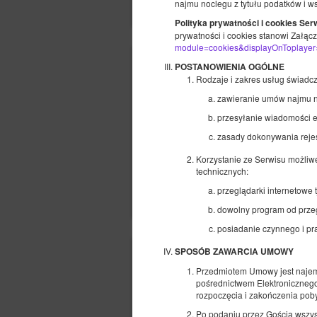
najmu noclegu z tytułu podatków i ws
Polityka prywatności i cookies Ser
prywatności i cookies stanowi Załącz
module=cookies&displayOnToplayer
POSTANOWIENIA OGÓLNE
Rodzaje i zakres usług świadcz
zawieranie umów najmu n
przesyłanie wiadomości e
zasady dokonywania rejest
Korzystanie ze Serwisu możliw
technicznych:
przeglądarki internetowe t
dowolny program od przeg
posiadanie czynnego i pr
SPOSÓB ZAWARCIA UMOWY
Przedmiotem Umowy jest najem
pośrednictwem Elektronicznego
rozpoczęcia i zakończenia pob
Po podaniu przez Gościa wszys