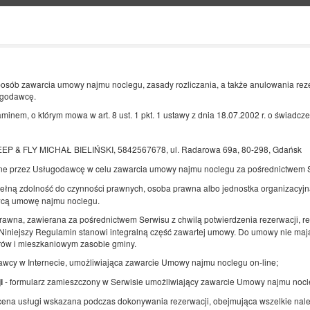
Informacje o nas
KONIEC
LICZBA OSÓB
posób zawarcia umowy najmu noclegu, zasady rozliczania, a także anulowania rez
2
ugodawcę.
11
SIERPNIA
2026
OS.
minem, o którym mowa w art. 8 ust. 1 pkt. 1 ustawy z dnia 18.07.2002 r. o świadcz
SLEEP & FLY MICHAŁ BIELIŃSKI, 5842567678, ul. Radarowa 69a, 80-298, Gdańsk
ne przez Usługodawcę w celu zawarcia umowy najmu noclegu za pośrednictwem 
Doprecyzuj rezerwację
Potwierdź rezerwację
ełną zdolność do czynności prawnych, osoba prawna albo jednostka organizacyjna
wcą umowę najmu noclegu.
Pokój Ekonomiczny
rawna, zawierana za pośrednictwem Serwisu z chwilą potwierdzenia rezerwacji, r
iniejszy Regulamin stanowi integralną część zawartej umowy. Do umowy nie mają
Dostępna liczba: 1
orów i mieszkaniowym zasobie gminy.
2
2 osoby
pow. 12,00 m
1 sypialnia
awcy w Internecie, umożliwiająca zawarcie Umowy najmu noclegu on-line;
1 łóżko podwójne (Double)
- formularz zamieszczony w Serwisie umożliwiający zawarcie Umowy najmu nocl
i
 cena usługi wskazana podczas dokonywania rezerwacji, obejmująca wszelkie nal
Udostępnij
Sz