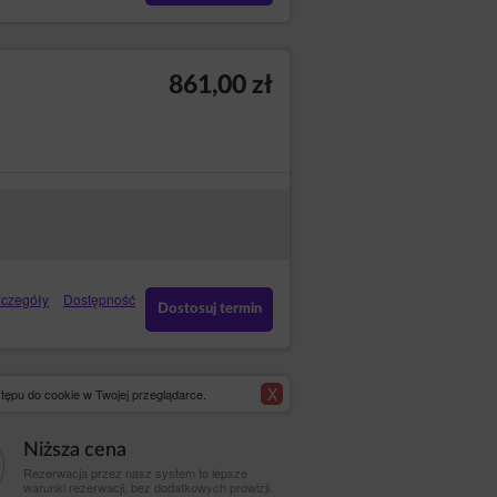
e: pisemnej lub elektronicznej.
erminie wyznaczonym do rozpoznania
cji.
861,00 zł
 w formie elektronicznej przyczyny
nym Formularzu Rezerwacji. Usługodawca
rzypadku stwierdzenia nieprawidłowości,
czegóły
Dostępność
umenta, zgodnie z którym w przypadku
Dostosuj termin
ługuje przewidziane w art. 27 tej ustawy
X
tępu do cookie w Twojej przeglądarce.
Zamknij
Niższa cena
Rezerwacja przez nasz system to lepsze
warunki rezerwacji, bez dodatkowych prowizji.