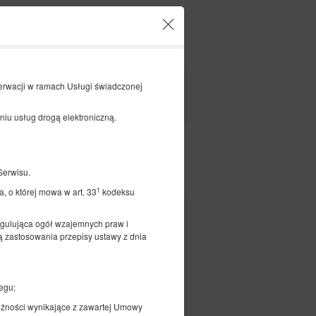
Twoje konto i rezerwacje
PL
zł
|
erwacji w ramach Usługi świadczonej
FILTRY
eniu usług drogą elektroniczną.
Serwisu.
Opłać
1
, o której mowa w art. 33
kodeksu
246,00 zł
egulująca ogół wzajemnych praw i
2 osoby / 1 noc
 zastosowania przepisy ustawy z dnia
egu;
eżności wynikające z zawartej Umowy
czegóły
Dostępność