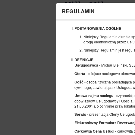
REGULAMIN
POSTANOWIENIA OGÓLNE
POCZĄTEK
Niniejszy Regulamin określa s
10
drogą elektroniczną przez Usł
SIERPNIA
2026
Niniejszy Regulamin jest regula
DEFINICJE
- Michał Bieliński, 
Usługodawca
- miejsce noclegowe oferowa
Oferta
Wybierz ofertę
- osoba fizyczna posiadająca p
Gość
cywilnego, zawierająca z Usługoda
- czynność p
Umowa najmu noclegu
obowiązków Usługodawcy i Gościa. N
21.06.2001 r. o ochronie praw lokat
- prezentacja Oferty Usługod
Serwis
Elektroniczny Formularz Rezerwacj
- całkowita
Całkowita Cena Usługi