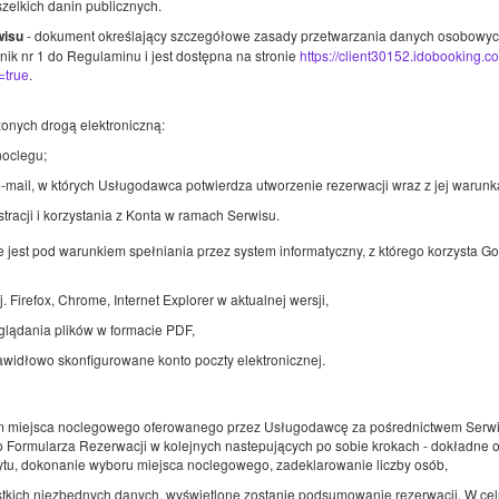
zelkich danin publicznych.
- dokument określający szczegółowe zasady przetwarzania danych osobowych 
wisu
nik nr 1 do Regulaminu i jest dostępna na stronie
https://client30152.idobooking.
=true
.
Pokój z dwoma łóżkami pojedynczymi.
onych drogą elektroniczną:
Dostępna liczba: 2
oclegu;
2
2 osoby
pow. 14,00 m
1 sypialnia
-mail, w których Usługodawca potwierdza utworzenie rezerwacji wraz z jej warunk
1 łóżko podwójne (Double), 2 łóżka pojedyncze (Single) - do decyzji
gościa
racji i korzystania z Konta w ramach Serwisu.
e jest pod warunkiem spełniania przez system informatyczny, z którego korzysta
Śniadanie
Udostępnij
Sz
j. Firefox, Chrome, Internet Explorer w aktualnej wersji,
lądania plików w formacie PDF,
awidłowo skonfigurowane konto poczty elektronicznej.
Pokój dwuosobowy z łóżkiem typu king si
 miejsca noclegowego oferowanego przez Usługodawcę za pośrednictwem Serwi
Dostępna liczba: 4
 Formularza Rezerwacji w kolejnych nastepujących po sobie krokach - dokładne 
ytu, dokonanie wyboru miejsca noclegowego, zadeklarowanie liczby osób,
2
2 osoby
pow. 16,00 m
1 sypialnia
tkich niezbędnych danych, wyświetlone zostanie podsumowanie rezerwacji. W celu
1 duże łóżko podwójne (Queen)