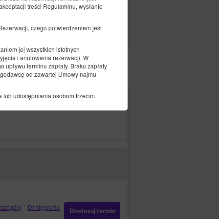
ceptacji treści Regulaminu, wysłanie
czegóły
Dostępność
ezerwacji, czego potwierdzeniem jest
Pokaż oferty
iem jej wszystkich istotnych
yjęcia i anulowania rezerwacji. W
o upływu terminu zapłaty. Braku zapłaty
sługodawcę od zawartej Umowy najmu
 lub udostępniania osobom trzecim.
315,00 zł
ój
nym terminie powoduje automatyczne
nu na spełnienie świadczenia.
tanie z linku w e-mailu umożliwia
mówienia w Elektronicznym Formularzu
na piśmie lub w formie wiadomości e-mail
czegóły
Dostępność
Dostosuj termin
azanie problemu.