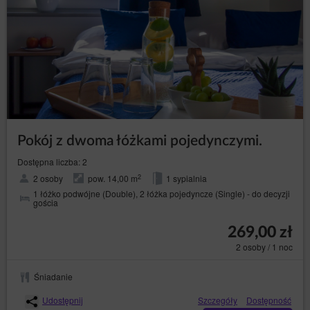
składanych przez niego rezerwacji i zawieranych
umów, z wykorzystaniem którego Gość/Użytkownik
Serwisu może składać zamówienia oraz zawierać
umowy.
- Rozporządzenie Parlamentu Europejskiego i
RODO
Rady (UE) 2016/679 z dnia 27 kwietnia 2016 r. w
sprawie ochrony osób fizycznych w związku z
przetwarzaniem danych osobowych i w sprawie
swobodnego przepływu takich danych oraz uchylenia
dyrektywy 95/46/WE (ogólne rozporządzenie o
ochronie danych).
Pokój z dwoma łóżkami pojedynczymi.
Cele, podstawy prawne oraz czas przetwarzania danych
Dostępna liczba: 2
W celu realizacji Umowy najmu noclegu na odległość
Usługodawca przetwarza:
2
2 osoby
pow. 14,00 m
1 sypialnia
1 łóżko podwójne (Double), 2 łóżka pojedyncze (Single) - do decyzji
informacje dotyczące urządzenia Użytkownika w
gościa
celu zapewnienia poprawności działania usług:
adres IP komputera, informacje zawarte w
269,00 zł
plikach cookies lub innych podobnych
technologiach, dane dotyczące sesji, dane
2 osoby / 1 noc
przeglądarki internetowej, dane dotyczące
urządzenia, dane dotyczące aktywności na
Śniadanie
Stronie, w tym na poszczególnych podstronach;
informacje o geolokalizacji, jeżeli
Udostępnij
Szczegóły
Dostępność
Gość/Użytkownik wyraził zgodę na dostęp