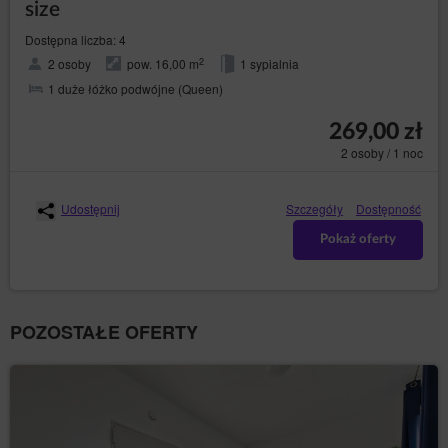
size
Prawem telekomunikacyjnym lub w związku
z wyrażeniem zgody na geolokalizację. Dane są
Dostępna liczba: 4
przetwarzane do czasu zakończenia korzystania przez
Gościa/Użytkownika z Serwisu.
2
2 osoby
pow. 16,00 m
1 sypialnia
Administrator zobowiązuje się podjąć wszelkie środki
1 duże łóżko podwójne (Queen)
wymagane na mocy art. 32 RODO, tj, uwzględniając
stan wiedzy technicznej, koszt wdrażania oraz
269,00 zł
charakter, zakres i cele przetwarzania oraz ryzyko
2 osoby / 1 noc
naruszenia praw lub wolności osób fizycznych o
różnym prawdopodobieństwie wystąpienia i wadze,
Administrator wdraża odpowiednie środki techniczne i
organizacyjne, aby zapewnić stopień bezpieczeństwa
Udostępnij
Szczegóły
Dostępność
odpowiadający temu ryzyku.
Pokaż oferty
Działania marketingowe administratora
Na stronie Serwisu Administrator danych może zamieszczać
informacje marketingowe o swoich produktach lub
usługach. Wyświetlanie tych treści jest dokonywane przez
POZOSTAŁE OFERTY
Administratora danych zgodnie z art. 6 ust.1 lit. f RODO, tj.
zgodnie z prawnie uzasadnionym interesem Administratora
danych polegającym na publikacji treści związanych ze
świadczonymi usługami oraz treści promocyjnych akcji, w
które Administrator danych jest zaangażowany.
Jednocześnie działanie to nie narusza praw i wolności
Gości/Użytkowników, Goście/Użytkownicy spodziewają się