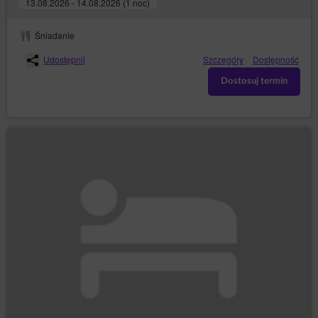
13.08.2026 - 14.08.2026 (1 noc)
odbiorcach lub kategoriach odbiorców, którym
dane zostały lub zostaną ujawnione, o okresie
przechowywania danych lub o kryteriach ich
Śniadanie
ustalania, o prawie do żądania sprostowania,
usunięcia lub ograniczenia przetwarzania
Udostępnij
Szczegóły
Dostępność
danych osobowych przysługujących osobie,
której dane dotyczą, oraz do wniesienia
Dostosuj termin
sprzeciwu wobec takiego przetwarzania;
do otrzymania kopii danych (art. 15 ust. 3
– uzyskania kopii danych podlegających
RODO)
przetwarzaniu, przy czym pierwsza kopia jest
bezpłatna, a za kolejne kopie Administrator
danych może nałożyć opłatę w rozsądnej
wysokości, wynikającą z kosztów
administracyjnych;
– żądania
do sprostowania (art. 16 RODO)
sprostowania dotyczących jej danych
osobowych, które są nieprawidłowe, lub
uzupełnienia niekompletnych danych;
– żądania
do usunięcia danych (art. 17 RODO)
usunięcia jej danych osobowych, jeżeli
Administrator danych nie ma już podstawy
prawnej do ich przetwarzania lub dane nie są już
niezbędne do celów przetwarzania;