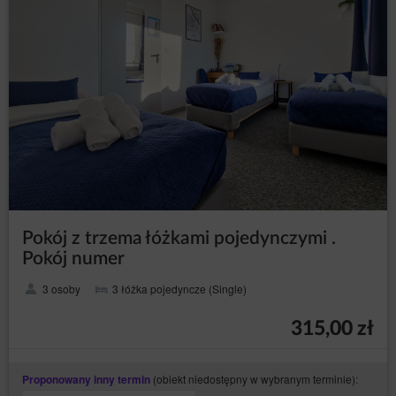
otrzymywania treści podobnej zawartości, a nawet tego
oczekują lub jest to ich bezpośrednim celem wizyty na
stronie/stronach Serwisu.
Odbiorcy danych Użytkowników
Administrator danych ujawnia dane osobowe Użytkowników
wyłącznie podmiotom przetwarzającym na mocy zawartych
umów powierzenia przetwarzania danych osobowych w
celu realizacji usług na rzecz Administratora danych, np.
hostingu i obsługi Strony, usługi IT, obsługi marketingowej i
PR.
Przesyłanie danych osobowych do państw trzecich
Dane osobowe nie będą przetwarzane w państwach
trzecich.
Pokój z trzema łóżkami pojedynczymi .
Prawa osób, których dane dotyczą
Pokój numer
Każda osoba, której dane dotyczą, ma prawo:
3 osoby
3 łóżka pojedyncze (Single)
– uzyskania od
dostępu (art. 15 RODO)
Administratora danych potwierdzenia, czy
przetwarzane są jej dane osobowe. Jeżeli dane
315,00 zł
o osobie są przetwarzane, jest ona uprawniona
do uzyskania dostępu do nich oraz uzyskania
następujących informacji: o celach
(obiekt niedostępny w wybranym terminie):
Proponowany inny termin
przetwarzania, kategoriach danych osobowych,