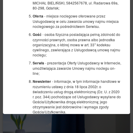
MICHAŁ BIELIŃSKI, 5842567678, ul. Radarowa 69a,
80-298, Gdańsk;
- miejsce noclegowe oferowane przez
Oferta
Usługodawcę w celu zawarcia umowy najmu miejsca
Pokój Ekonomiczny
noclegowego za pośrednictwem Serwisu.
Dostępna liczba: 1
- osoba fizyczna posiadająca pełną zdolność do
Gość
czynności prawnych, osoba prawna albo jednostka
2
2 osoby
pow. 12,00 m
1 sypialnia
1
organizacyjna, o której mowa w art. 33
kodeksu
1 łóżko podwójne (Double)
cywilnego, zawierająca z Usługodawcą umowę najmu
noclegu;
246,00 zł
- prezentacja Oferty Usługodawcy w Internecie,
Serwis
2 osoby / 1 noc
umożliwiająca zawarcie Umowy najmu noclegu on-
line;
- informacje, w tym informacje handlowe w
Newsletter
Udostępnij
Szczegóły
Dostępność
rozumieniu ustawy z dnia 18 lipca 2002r. o
świadczeniu usług drogą elektroniczną (Dz. U. z 2020
Pokaż oferty
r. poz. 344) pochodzące od Usługodawcy wysyłane do
Gościa/Użytkownika drogą elektroniczną; jego
otrzymywanie jest dobrowolne i wymaga zgody
Gościa/Użytkownika.
- zbiór danych przechowywanych w Serwisie
Konto
oraz w systemie teleinformatycznym Usługodawcy
dotyczący danego Gościa/Użytkownika oraz