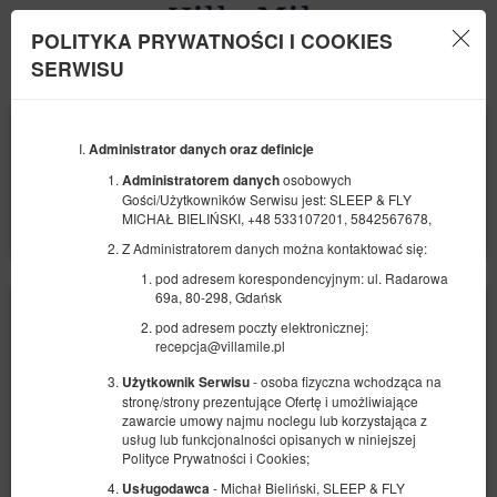
POLITYKA PRYWATNOŚCI I COOKIES
Menu
SERWISU
POCZĄTEK
KONIEC
10
11
SIERPNIA
Administrator danych oraz definicje
SIERPNIA
2026
2026
osobowych
Administratorem danych
Gości/Użytkowników Serwisu jest: SLEEP & FLY
LICZBA OSÓB
MICHAŁ BIELIŃSKI, +48 533107201, 5842567678,
2
FILTRY
Z Administratorem danych można kontaktować się:
pod adresem korespondencyjnym: ul. Radarowa
69a, 80-298, Gdańsk
pod adresem poczty elektronicznej:
recepcja@villamile.pl
- osoba fizyczna wchodząca na
Użytkownik Serwisu
stronę/strony prezentujące Ofertę i umożliwiające
zawarcie umowy najmu noclegu lub korzystająca z
usług lub funkcjonalności opisanych w niniejszej
Polityce Prywatności i Cookies;
- Michał Bieliński, SLEEP & FLY
Usługodawca